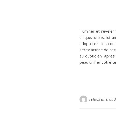
Illuminer et révéle
unique, offrez lui 
adopterez les conse
serez actrice de cet
au quotidien. Après
peau unifier votre t
relookemeraud