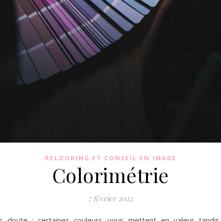
RELOOKING ET CONSEIL EN IMAGE
Colorimétrie
7 février 2022
s doute : certaines couleurs vous mettent en valeur tandis