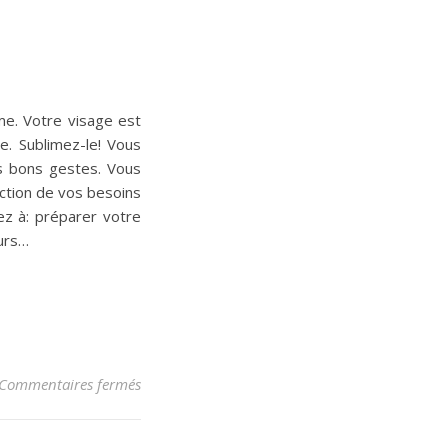
me. Votre visage est
e. Sublimez-le! Vous
es bons gestes. Vous
nction de vos besoins
ez à: préparer votre
uleurs…
Commentaires fermés
sur Maquillage